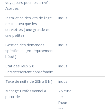
voyageurs pour les arrivées
/sorties
Installation des kits de linge
inclus
de lits ainsi que les
serviettes ( une grande et
une petite)
Gestion des demandes
inclus
spécifiques (ex : équipement
bébé )
Etat des lieux 2.0
inclus
Entrant/sortant approfondie
Taxe de nuit ( de 20h à 8 h )
inclus
Ménage Professionnel a
25 euro
partir de
de
l'heure
sur