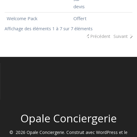
devis
Welcome Pack
Offert
Affichage des éléments 1 à 7 sur 7 éléments
Précédent
Suivant
Opale Conciergerie
© 2026 Opale Conciergerie. Construit avec WordPress et le