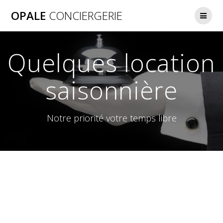
Skip
OPALE
CONCIERGERIE
to
content
Quelques location
saisonnière
Notre priorité votre temps libre